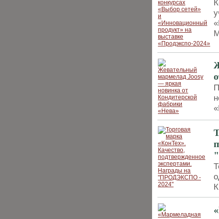
К
у
«
М
Ж
о
П
н
«
Т
п
Т
о
К
«