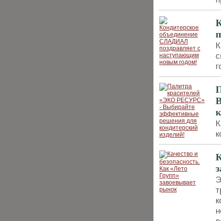
п
К
с
г
П
В
к
К
к
К
з
Э
т
к
н