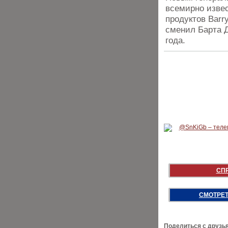
всемирно извес
продуктов Barr
сменил Барта Д
года.
СП
СМОТРЕТ
Поделиться с друзь