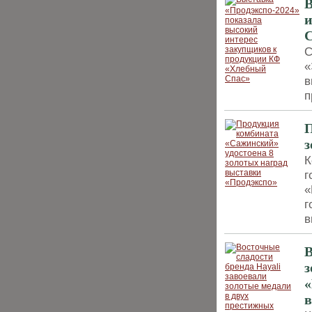
В
и
С
С
«
в
п
П
з
К
г
«
г
в
В
з
«
в