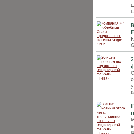
ш
ш
К
Н
К
G
2
ф
С
с
у
а
Г
п
М
в
к