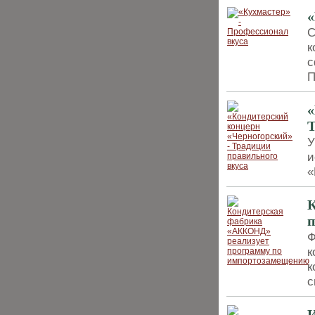
«
С
к
с
П
«
Т
У
и
«
К
п
Ф
к
к
с