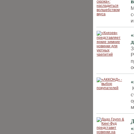
в
М
с
и
«
д
З
Р
п
о
«
К
с
о
м
Д
«