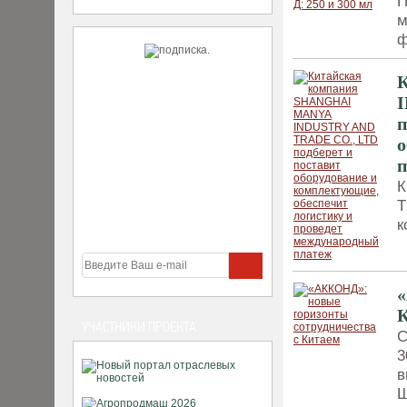
П
м
ф
I
п
о
п
К
T
к
«
УЧАСТНИКИ ПРОЕКТА
С
3
в
Ш