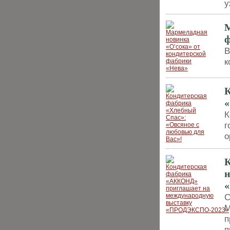
у
М
ф
В
к
К
«
К
г
о
н
С
М
п
п