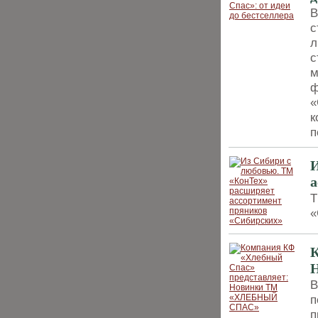
В
с
л
с
м
ф
«
к
п
И
а
Т
«
К
В
п
п