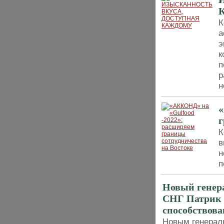
К
а
э
к
п
р
н
«
г
К
в
н
п
Новый генера
СНГ Патрик О
способствова
Новым генерал