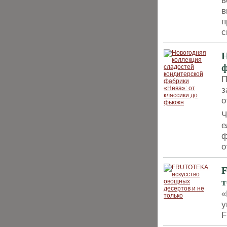
в
в
п
с
Н
ф
П
з
о
Ч
е
ф
о
F
т
«
у
F