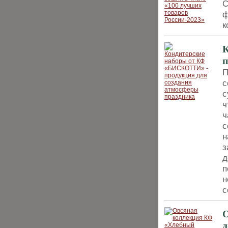
С
ф
к
К
п
П
с
с
ч
ч
с
н
з
д
п
н
с
О
д