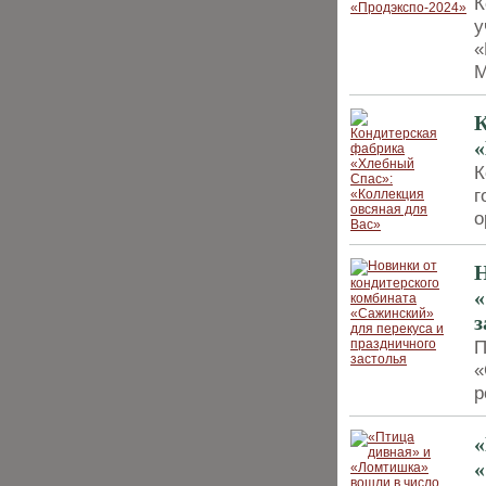
К
у
«
М
К
«
К
г
о
Н
«
з
П
«
р
«
«