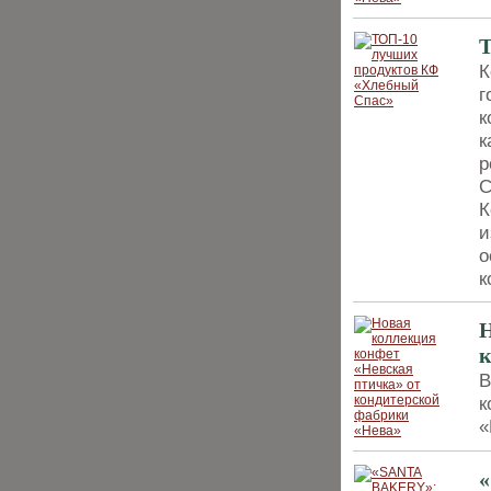
Т
К
г
к
к
р
С
К
и
о
к
Н
к
В
к
«
«