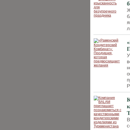
б
Ж
б
я
л
«
П
У
в
н
о
п
Р
К
к
Т
B
с