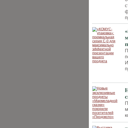
с
ф
п
«
м
п
П
п
И
п
Н
с
П
м
к