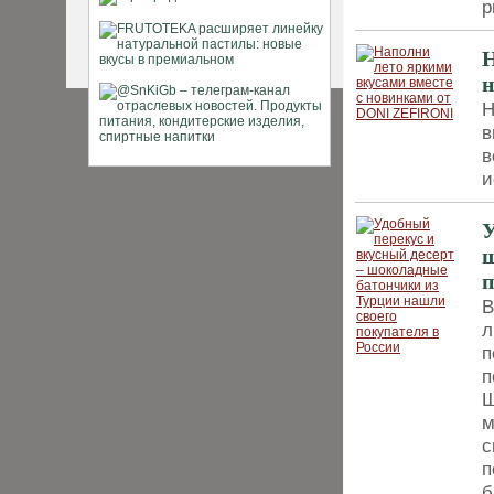
р
Н
Н
в
в
и
У
ш
п
В
л
п
п
Ш
м
с
п
б