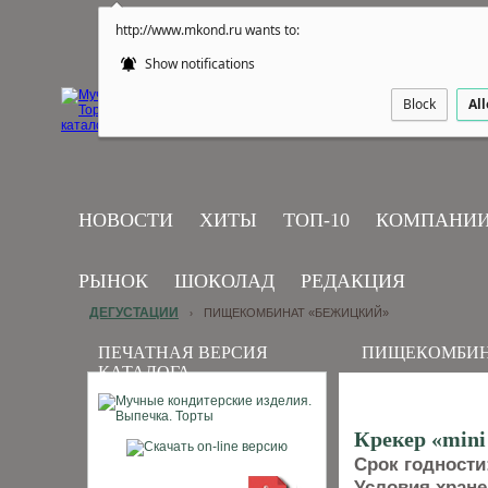
http://www.mkond.ru wants to:
Show notifications
Block
Al
НОВОСТИ
ХИТЫ
ТОП-10
КОМПАНИ
РЫНОК
ШОКОЛАД
РЕДАКЦИЯ
ДЕГУСТАЦИИ
ПИЩЕКОМБИНАТ «БЕЖИЦКИЙ»
›
ПЕЧАТНАЯ ВЕРСИЯ
ПИЩЕКОМБИН
КАТАЛОГА
Крекер «min
Срок годности
Условия хран