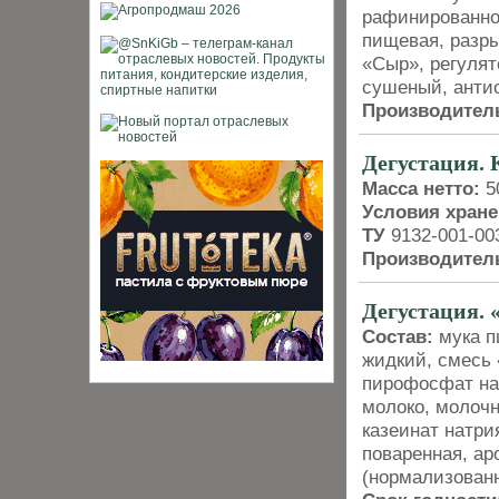
рафинированное
пищевая, разр
«Сыр», регулят
сушеный, антио
Производител
Дегустация.
Масса нетто:
50
Условия хране
ТУ
9132-001-00
Производител
Дегустация. 
Состав:
мука п
жидкий, смесь
пирофосфат нат
молоко, молочн
казеинат натри
поваренная, ар
(нормализованн