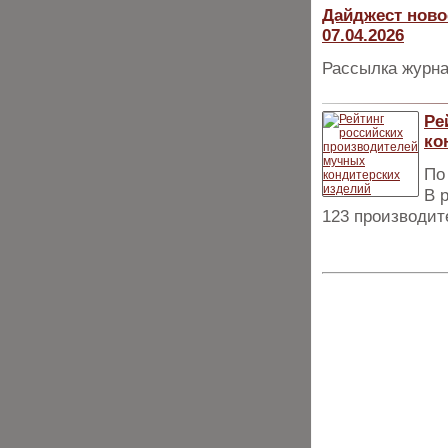
Дайджест ново
07.04.2026
Рассылка журна
Ре
ко
По
В 
123 производит