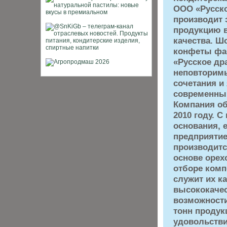
ООО «Русск
производит
продукцию 
качества. 
конфеты фа
«Русское др
неповторим
сочетания и
современный
Компания об
2010 году. С
основания,
предприятие
производитс
основе орех
отборе комп
служит их к
высококачес
возможности
тонн продук
удовольстви