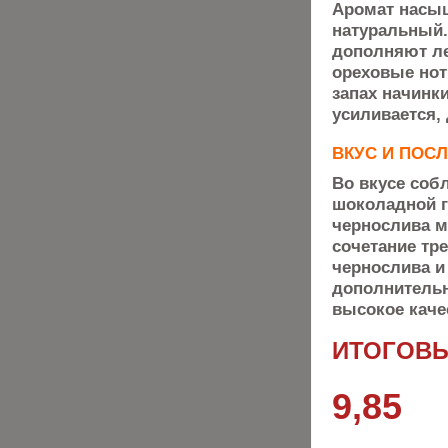
Аромат насыщ
натуральный.
дополняют ле
ореховые нот
запах начинк
усиливается,
ВКУС И ПОС
Во вкусе соб
шоколадной г
чернослива м
сочетание тре
чернослива и
дополнительн
высокое каче
ИТОГОВЫ
9,85