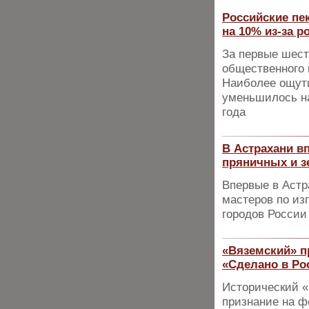
Российские пе
на 10% из-за 
За первые шест
общественного 
Наиболее ощути
уменьшилось н
года
В Астрахани в
пряничных и 
Впервые в Астр
мастеров по из
городов России
«Вяземский» п
«Сделано в Ро
Исторический «
признание на ф