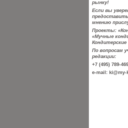
рынку!
Если вы увере
предоставить 
мнению присл
Проекты: «Кон
«Мучные конди
Кондитерские 
По вопросам 
редакции:
+7 (495) 789-4
e-mail: ki@my-k