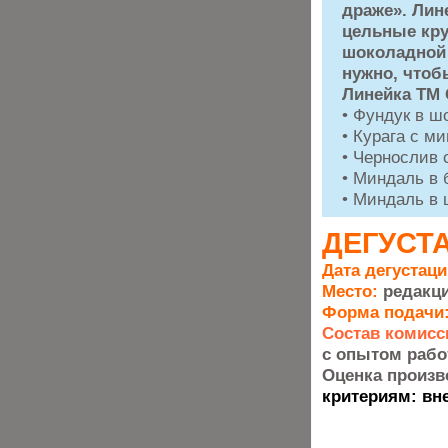
драже». Лин
цельные кру
шоколадной 
нужно, чтоб
Линейка ТМ 
• Фундук в ш
• Курага с м
• Чернослив 
• Миндаль в 
• Миндаль в
ДЕГУСТ
Дата дегустаци
Место:
редакци
Форма подачи
Состав комисс
с опытом работ
Оценка произ
критериям: вне