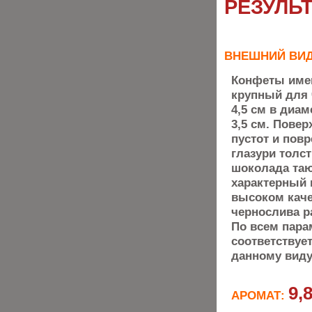
РЕЗУЛЬ
ВНЕШНИЙ ВИ
Конфеты име
крупный для 
4,5 см в диа
3,5 см. Повер
пустот и пов
глазури толст
шоколада таю
характерный 
высоком каче
чернослива р
По всем пара
соответству
данному виду
9,
АРОМАТ: