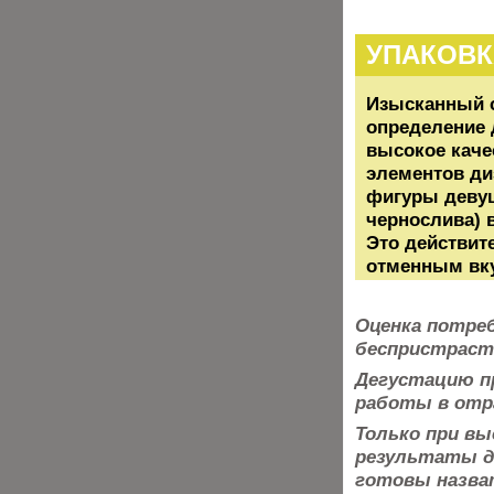
УПАКОВК
Изысканный с
определение 
высокое каче
элементов ди
фигуры девуш
чернослива) 
Это действит
отменным вк
Оценка потре
беспристраст
Дегустацию п
работы в отра
Только при вы
результаты
д
готовы назва