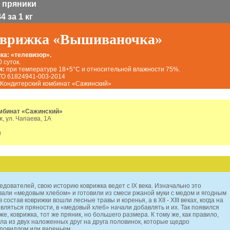
 пряники
 за 1 кг
врижка «Вышиваночка»
ка: «телевизор».
 суток.
я:
при температуре 18+5°С и относительной влажности 75%.
ТО 61824941-003-2014
Кондитерский комбинат «Сажинский»
мбинат «Сажинский»
ж, ул. Чапаева, 1А
u
дователей, свою историю коврижка ведет с IX века. Изначально это
вали «медовым хлебом» и готовили из смеси ржаной муки с медом и ягодным
 состав коврижки вошли лесные травы и коренья, а в XII - XIII веках, когда на
вляться пряности, в «медовый хлеб» начали добавлять и их. Так появился
же, коврижка, тот же пряник, но большего размера. К тому же, как правило,
ла из двух наложенных друг на друга половинок, которые щедро
повидлом или вареньем.