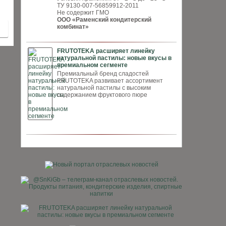
ТУ 9130-007-56859912-2011
Не содержит ГМО
ООО «Раменский кондитерский
комбинат»
FRUTOTEKA расширяет линейку
натуральной пастилы: новые вкусы в
премиальном сегменте
Премиальный бренд сладостей
FRUTOTEKA развивает ассортимент
натуральной пастилы с высоким
содержанием фруктового пюре