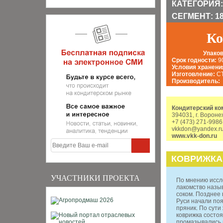
КАТЕГОРИЯ:
СЕГМЕНТ: 184
Ко
Упаков
Срок годности:
90
Условия хранени
Изготовление:
С
Производитель:
Кондитерский ко
394031, г. Вороне
+7 (473) 271-9986
vkkdon@yandex.r
www.vkk-don.ru
КОВРИЖКА
УЧАСТНИКИ ПРОЕКТА
По мнению иссле
лакомство назы
соком. Позднее в
Руси начали поя
пряник. По сути 
коврижка состоя
промазывались 