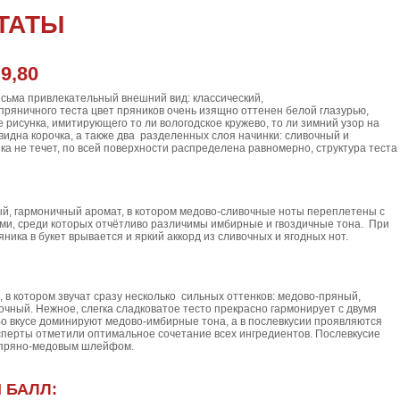
ТАТЫ
9,80
:
сьма привлекательный внешний вид: классический,
пряничного теста цвет пряников очень изящно оттенен белой глазурью,
 рисунка, имитирующего то ли вологодское кружево, то ли зимний узор на
видна корочка, а также два разделенных слоя начинки: сливочный и
ка не течет, по всей поверхности распределена равномерно, структура теста
, гармоничный аромат, в котором медово-сливочные ноты переплетены с
и, среди которых отчётливо различимы имбирные и гвоздичные тона. При
ика в букет врывается и яркий аккорд из сливочных и ягодных нот.
, в котором звучат сразу несколько сильных оттенков: медово-пряный,
очный. Нежное, слегка сладковатое тесто прекрасно гармонирует с двумя
Во вкусе доминируют медово-имбирные тона, а в послевкусии проявляются
сперты отметили оптимальное сочетание всех ингредиентов. Послевкусие
с пряно-медовым шлейфом.
 БАЛЛ: