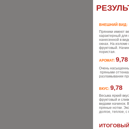
РЕЗУЛЬ
ВНЕШНИЙ ВИД
Пряники имеют ве
характерный для 
нанесенной в виде
окнах. На изломе 
фруктовый. Начин
пористая.
9,78
АРОМАТ:
Очень насыщенный
пряными оттенкам
разламывании прян
9,78
ВКУС:
Весьма яркий вкус
фруктовый и слив
видами начинок. 
пряные нотки. Эк
долгое, теплое, 
ИТОГОВЫЙ