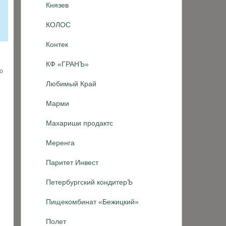
Князев
КОЛОС
Контек
КФ «ГРАНЪ»
о
Любимый Край
Марми
Махариши продактс
Меренга
Паритет Инвест
Петербургский кондитерЪ
Пищекомбинат «Бежицкий»
Полет