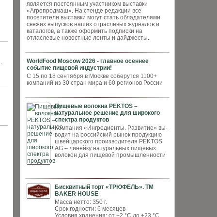
является постоянным участником выставки
«Агропродмаш». На стенде редакции все
посетители выставки могут стать обладателями
свежих выпусков наших отраслевых журналов и
каталогов, а также оформить подписки на
отласлевые новостные ленты и дайджесты.
WorldFood Moscow 2026 - главное осеннее
.
событие пищевой индустрии!
С 15 по 18 сентября в Москве соберутся 1100+
компаний из 30 стран мира и 60 регионов России
Пищевые волокна PEKTOS –
натуральное решение для широкого
спектра продуктов
Компания «Ингредиенты. Развитие» вы­
водит на российский рынок продукцию
швей­царского производителя PEKTOS
AG – ли­нейку натуральных пищевых
волокон для пи­щевой промышленности
Бисквитный торт «ТРЮФЕЛЬ». ТМ
BAKER HOUSE
Масса нетто: 350 г.
Срок годности: 6 месяцев
Условия хранения: от +2 °С до +23 °С