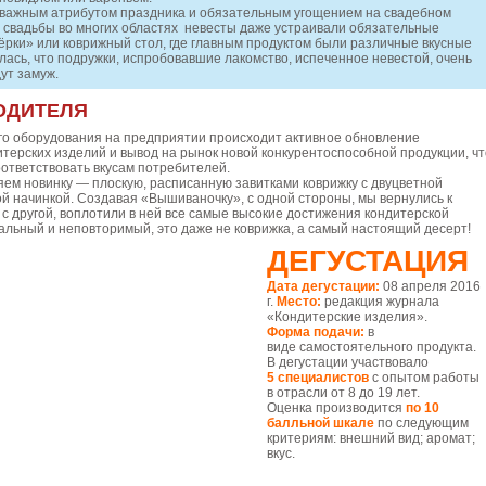
важным атрибутом праздника и обязательным угощением на свадебном
е свадьбы во многих областях невесты даже устраивали обязательные
ёрки» или коврижный стол, где главным продуктом были различные вкусные
лась, что подружки, испробовавшие лакомство, испеченное невестой, очень
ут замуж.
ОДИТЕЛЯ
го оборудования на предприятии происходит активное обновление
терских изделий и вывод на рынок новой конкурентоспособной продукции, чт
оответствовать вкусам потребителей.
ем новинку — плоскую, расписанную завитками коврижку с двуцветной
й начинкой. Создавая «Вышиваночку», с одной стороны, мы вернулись к
, с другой, воплотили в ней все самые высокие достижения кондитерской
альный и неповторимый, это даже не коврижка, а самый настоящий десерт!
ДЕГУСТАЦИЯ
Дата дегустации:
08 апреля 2016
г.
Место:
редакция журнала
«Кондитерские изделия».
Форма подачи:
в
виде самостоятельного продукта.
В дегустации участвовало
5 специалистов
с опытом работы
в отрасли от 8 до 19 лет.
Оценка производится
по 10
балльной шкале
по следующим
критериям: внешний вид; аромат;
вкус.