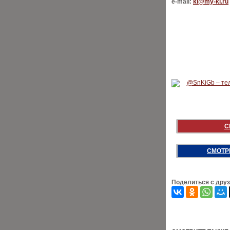
e-mail:
ki@my-ki.ru
С
СМОТР
Поделиться с дру