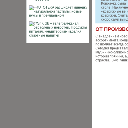
Коврижка была 
столе. Наканун
«коврижные веч
коврижки. Счита
скоро сами выйд
ОТ ПРОИЗВ
С внедрением ново
ассортимента конди
позволяет всегда с
Сегодня представля
клубнично-сливочно
истории пряника, а
отрасли. Вкус уник