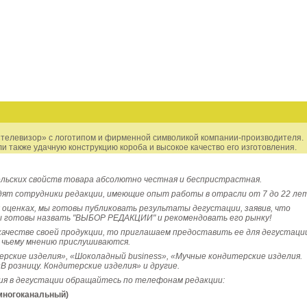
 «телевизор» с логотипом и фирменной символикой компании-производителя.
и также удачную конструкцию короба и высокое качество его изготовления.
ьских свойств товара абсолютно честная и беспристрастная.
ят сотрудники редакции, имеющие опыт работы в отрасли от 7 до 22 лет
х оценках, мы готовы публиковать результаты
дегустации, заявив, что
ы готовы назвать "ВЫБОР РЕДАКЦИИ" и рекомендовать его рынку!
 качестве своей продукции, то приглашаем предоставить ее для дегустаци
к чьему мнению прислушиваются.
рские изделия», «Шоколадный business», «Мучные кондитерские изделия.
В розницу. Кондитерские изделия» и другие.
ия в дегустации обращайтесь по телефонам редакции:
(многоканальный)