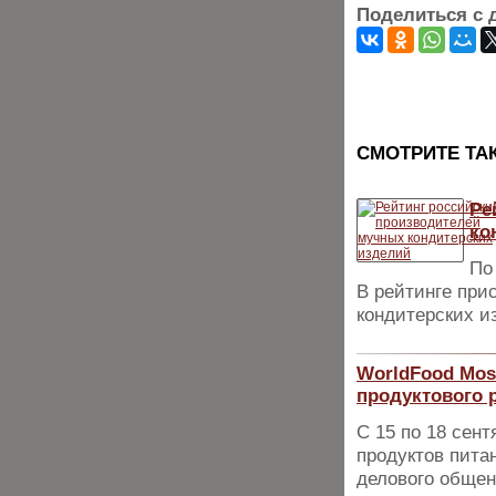
Поделиться с 
CМОТРИТЕ ТА
Ре
ко
По
В рейтинге при
кондитерских и
WorldFood Mos
продуктового 
С 15 по 18 сен
продуктов пита
делового общен