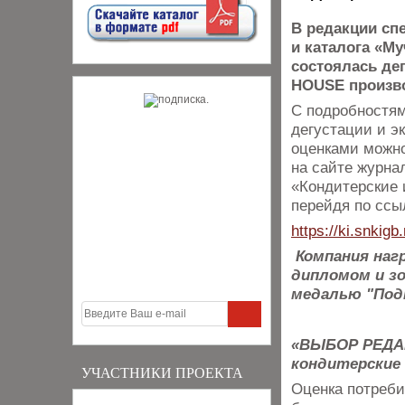
В редакции сп
и каталога «М
состоялась де
HOUSE произво
С подробностям
дегустации и э
оценками можно
на сайте журна
«Кондитерские 
перейдя по ссы
https://ki.snkigb.
Компания наг
дипломом и з
медалью "Под
«ВЫБОР РЕДАК
кондитерские 
УЧАСТНИКИ ПРОЕКТА
Оценка потреби