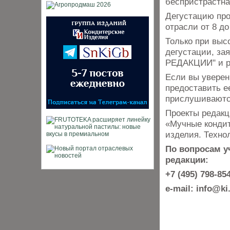
беспристрастна
Дегустацию про
отрасли от 8 до 
Только при выс
дегустации, за
РЕДАКЦИИ" и ре
Если вы уверен
предоставить е
прислушиваютс
Проекты редакц
«Мучные кондит
изделия. Технол
По вопросам у
редакции:
+7 (495) 798-85
e-mail: info@ki