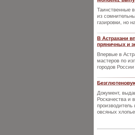
Таинственные в
из сомнительны
газировки, но н
В Астрахани в
пряничных и 
Впервые в Астр
мастеров по из
городов России
Безглютенову
Документ, выд
Роскачества и 
производитель 
овсяных хлопье