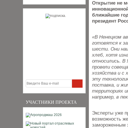
Открытие не м
инновационной
ближайшие год
президент Рос
«В Ненецком ав
готовятся к за
шести. Они на
хлеб, хотя изн
относились. В
провели совещ
хозяйства и с 
эту технологию
поставка, и ж
территориях и
например, в пе
УЧАСТНИКИ ПРОЕКТА
Эксперты уже п
возможность же
замороженным х