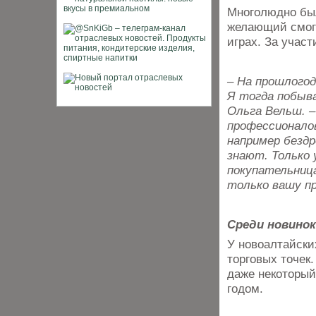
Многолюдно был
желающий смог 
играх. За учас
– На прошлогод
Я тогда побыва
Ольга Вельш. –
профессионало
например бездр
знают. Только 
покупательница
только вашу п
Среди новинок
У новоалтайски
торговых точек
даже некоторый
годом.