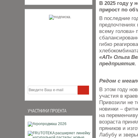
В 2025 году у
прирост по об
В последние го
предпочтениях 
всему голова» 
сбалансированн
гибко реагиров
хлебокомбината
«АП» Ольга Ве
предприятия.
Рядом с мега
В этом году но
участия в крае
Привозили не т
новинки – фитн
УЧАСТНИКИ ПРОЕКТА
на переменчиву
возраста приня
пряников и изг
Лабубу и зверь