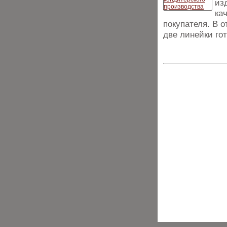
из
ка
покупателя. В 
две линейки го