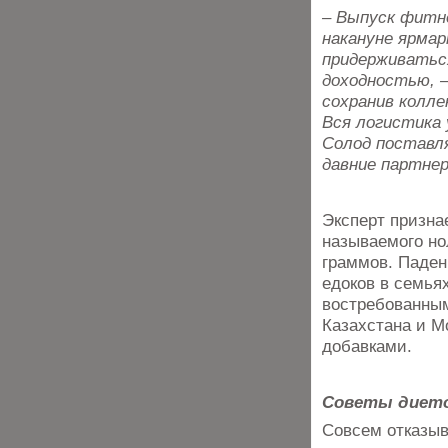
– Выпуск фитне
накануне ярмар
придерживаться
доходностью, –
сохранив колле
Вся логистика 
Солод поставля
давние партне
Эксперт признае
называемого но
граммов. Падени
едоков в семья
востребованным
Казахстана и М
добавками.
Советы диет
Совсем отказыва