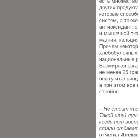
есть множество
других продукт
которые способ
систем, а такж
антиоксидант, 
и мышечной тка
магния, кальция
Причем некотор
хлебобулочных 
национальные р
Всемирная орга
не менее 25 гр
опыту итальянц
а при этом все
стройны.
– Не стоит час
Такой хлеб луч
когда нет восп
стали отдават
отметил
Алекс