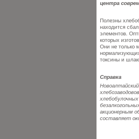
центра совре
Полезны хлебоб
находится сбал
элементов. Опт
которых изгото
Они не только 
нормализующих 
токсины и шлак
Справка
Новоалтайский 
хлебозаводово
хлебобулочных 
безалкогольных
акционерным о
составляет око