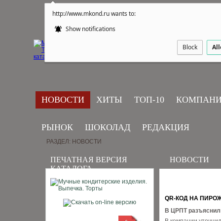
http://www.mkond.ru wants to:
Show notifications
Block
Al
НОВОСТИ
ХИТЫ
ТОП-10
КОМПАН
РЫНОК
ШОКОЛАД
РЕДАКЦИЯ
РАЗДЕЛ: НОВОСТИ
ПЕЧАТНАЯ ВЕРСИЯ
НОВОСТИ
КАТАЛОГА
QR-КОД НА ПИРО
В ЦРПТ разъяснили