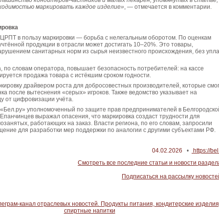
ольшинство кондитеров-частников и малых пекарен, упомянутых в статье,
ходимостью маркировать каждое изделие»
, — отмечается в комментарии.
ировка
 ЦРПТ в пользу маркировки — борьба с нелегальным оборотом. По оценкам
учтённой продукции в отрасли может достигать 10–20%. Это товары,
арушением санитарных норм из сырья неизвестного происхождения, без упл
а, по словам оператора, повышает безопасность потребителей: на кассе
ируется продажа товара с истёкшим сроком годности.
кировку драйвером роста для добросовестных производителей, которые смо
ка после вытеснения «серых» игроков. Также ведомство указывает на
у от цифровизации учёта.
 «Бел.ру» уполномоченный по защите прав предпринимателей в Белгородско
Епанчинцев выражал опасения, что маркировка создаст трудности для
озанятых, работающих на заказ. Власти региона, по его словам, запросили
ение для разработки мер поддержки по аналогии с другими субъектами РФ.
04.02.2026
•
https://bel
Смотреть все последние статьи и новости раздел
Подписаться на рассылку новосте