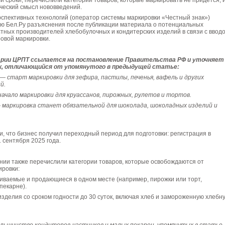
и сроки, перечислили категории товаров, которые маркировать не придётся, 
ческий смысл нововведений.
спективных технологий (оператор системы маркировки «Честный знак»)
ию Бел.Ру разъяснения после публикации материала о потенциальных
тных производителей хлебобулочных и кондитерских изделий в связи с ввод
овой маркировки.
рии ЦРПТ ссылается на постановление Правительства РФ и уточняет
к, отличающийся от упомянутого в предыдущей статье:
 — старт маркировки для зефира, пастилы, печенья, вафель и других
й.
начало маркировки для круассанов, пирожных, рулетов и тортов.
— маркировка станет обязательной для шоколада, шоколадных изделий и
, что бизнес получил переходный период для подготовки: регистрация в
1 сентября 2025 года.
нии также перечислили категории товаров, которые освобождаются от
ировки:
иваемые и продающиеся в одном месте (например, пирожки или торт,
пекарне).
делия со сроком годности до 30 суток, включая хлеб и замороженную хлебн