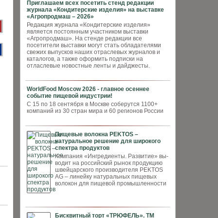
Приглашаем всех посетить стенд редакции
журнала «Кондитерские изделия» на выставке
«Агропродмаш – 2026»
Редакция журнала «Кондитерские изделия»
является постоянным участником выставки
«Агропродмаш». На стенде редакции все
посетители выставки могут стать обладателями
свежих выпусков наших отраслевых журналов и
каталогов, а также оформить подписки на
отласлевые новостные ленты и дайджесты.
WorldFood Moscow 2026 - главное осеннее
событие пищевой индустрии!
С 15 по 18 сентября в Москве соберутся 1100+
компаний из 30 стран мира и 60 регионов России
Пищевые волокна PEKTOS –
натуральное решение для широкого
спектра продуктов
Компания «Ингредиенты. Развитие» вы­
водит на российский рынок продукцию
швей­царского производителя PEKTOS
AG – ли­нейку натуральных пищевых
волокон для пи­щевой промышленности
Бисквитный торт «ТРЮФЕЛЬ». ТМ