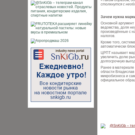
«Таким образом, б
столкнутся с необ
Зачем нужна марк
Основной аргумент
ведомства, доля не
произведённые с н
налогов.
Кроме того, систем
автоматически блок
ЦРПТ называет мар
увеличить долю рын
долгосрочную выгод
Ранее в материале
области Владислав 
микробизнеса и сам
официальное обращ