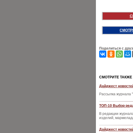
С
СМОТР
Поделиться с дру
CМОТРИТЕ ТАКЖЕ
Дайджест новостей
Рассылка журнала "
ТОП-10 Выбор реда
В редакции журнал
изделий, мармелада
Дайджест новостей