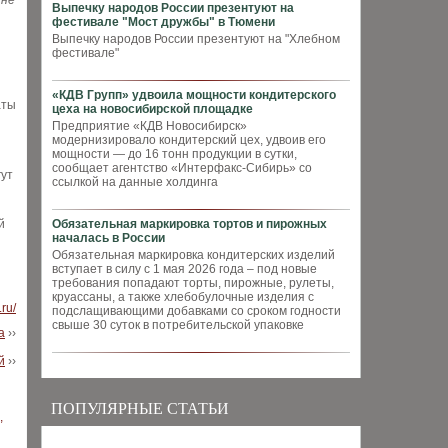
 не
Выпечку народов России презентуют на
фестивале "Мост дружбы" в Тюмени
Выпечку народов России презентуют на "Хлебном
фестивале"
«КДВ Групп» удвоила мощности кондитерского
аты
цеха на новосибирской площадке
Предприятие «КДВ Новосибирск»
модернизировало кондитерский цех, удвоив его
мощности — до 16 тонн продукции в сутки,
сообщает агентство «Интерфакс-Сибирь» со
гут
ссылкой на данные холдинга
й
Обязательная маркировка тортов и пирожных
началась в России
Обязательная маркировка кондитерских изделий
вступает в силу с 1 мая 2026 года – под новые
требования попадают торты, пирожные, рулеты,
круассаны, а также хлебобулочные изделия с
.ru/
подслащивающими добавками со сроком годности
свыше 30 суток в потребительской упаковке
а
››
й
››
ПОПУЛЯРНЫЕ СТАТЬИ