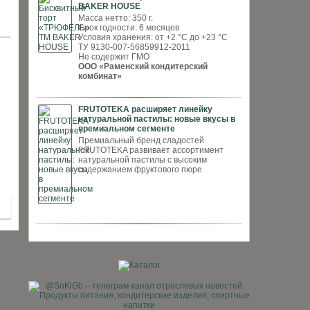
BAKER HOUSE
Масса нетто: 350 г.
Срок годности: 6 месяцев
Условия хранения: от +2 °С до +23 °С
ТУ 9130-007-56859912-2011
Не содержит ГМО
ООО «Раменский кондитерский
комбинат»
FRUTOTEKA расширяет линейку
натуральной пастилы: новые вкусы в
премиальном сегменте
Премиальный бренд сладостей
FRUTOTEKA развивает ассортимент
натуральной пастилы с высоким
содержанием фруктового пюре