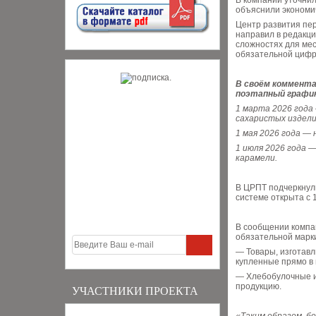
В компании уточнил
объяснили экономи
Центр развития пер
направил в редакц
сложностях для мес
обязательной цифр
В своём коммента
поэтапный графи
1 марта 2026 года
сахаристых издели
1 мая 2026 года — 
1 июля 2026 года 
карамели.
В ЦРПТ подчеркнули
системе открыта с 
В сообщении компа
обязательной марк
— Товары, изготавл
купленные прямо в 
— Хлебобулочные из
продукцию.
УЧАСТНИКИ ПРОЕКТА