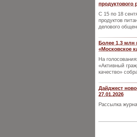
продуктового 
С 15 по 18 сен
продуктов пита
делового общен
Более 1,3 млн
«Московское к
На голосования
«Активный граж
качество» собр
Дайджест ново
27.01.2026
Рассылка журна