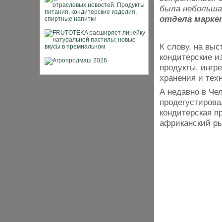
была небольша
отдела маркет
К слову, на вы
кондитерские из
продукты, ингр
хранения и тех
А недавно в Че
продегустирова
кондитерская п
африканский ры