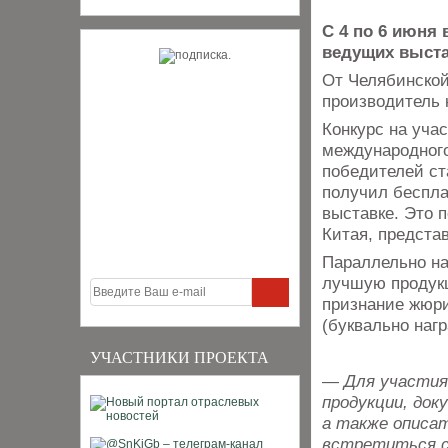
С 4 по 6 июня 
ведущих выста
От Челябинской
производитель 
Конкурс на уча
международного
победителей ст
получил беспл
выставке. Это 
Китая, предста
Параллельно на
лучшую продукц
признание жюри
(буквально наг
УЧАСТНИКИ ПРОЕКТА
— Для участия
продукции, док
а также описа
встретиться с