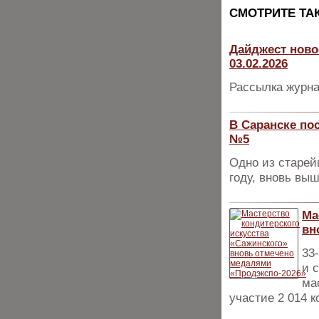
CМОТРИТЕ ТА
Дайджест ново
03.02.2026
Рассылка журна
В Саранске по
№5
Одно из старей
году, вновь вы
Ма
вн
33
и 
ма
участие 2 014 