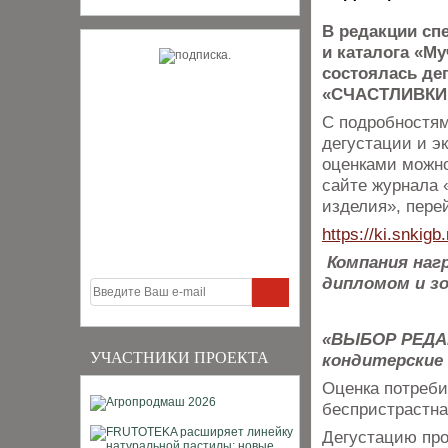
В редакции сп
и каталога «М
состоялась де
«СЧАСТЛИВКИН
С подробностям
дегустации и э
оценками можно
сайте журнала 
изделия», пере
https://ki.snkigb.
Компания наг
дипломом и з
«ВЫБОР РЕДАК
УЧАСТНИКИ ПРОЕКТА
кондитерские 
Оценка потреби
беспристрастна
Дегустацию про