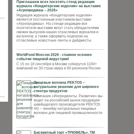
Приглашаем всех посетить стенд редакции
журнала «Кондитерские изделия» на выставке
«Агропродмаш – 2026»
Редакция журнала «Кондитерские изделия»
является постоянным участником выставки
«Агропродмаш». На стенде редакции все
посетители выставки могут стать обладателями
свежих выпусков наших отраслевых журналов и
каталогов, а также оформить подписки на
отласлевые новостные ленты и дайджесты.
WorldFood Moscow 2026 - главное осеннее
событие пищевой индустрии!
С 15 по 18 сентября в Москве соберутся 1100+
компаний из 30 стран мира и 60 регионов России
Пищевые волокна PEKTOS –
натуральное решение для широкого
спектра продуктов
Компания «Ингредиенты. Развитие» вы­
водит на российский рынок продукцию
швей­царского производителя PEKTOS
AG – ли­нейку натуральных пищевых
волокон для пи­щевой промышленности
Бисквитный торт «ТРЮФЕЛЬ». ТМ