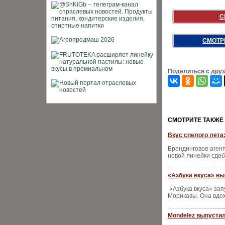
С
СМОТР
Поделиться с дру
CМОТРИТЕ ТАКЖЕ
Вкус спелого лета
Брендинговое агент
новой линейки сдо
«Азбука вкуса» вы
«Азбука вкуса» зап
Морикавы. Она вдо
Mondelez выпустил