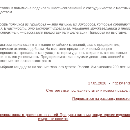
ставки в павильоне подписали шесть соглашений о сотрудничестве с местны
дством.
ость пряников из Приморья — это начинки из дикоросов, которые собираю
я. В частности, это экстракт трепанга, женьшеня, можжевельника и мног
экстракты»,
— рассказали представители делегации Приморья на выставке.
дством, привлекшим внимание китайских компаний, стало предприятие,
гически активные добавки. На выставке представили новый рецепт
дролизата трепанга в капсулах, в котором удалось сохранить все полезные
усилить его усвояемость. Предприниматели получили десять соглашений о
ючение экспортного контракта.
ыбрали кандидата на звание главного дерева России. Им оказался 200-летни
27.05.2026
•
https://lent
Смотреть все последние статьи и новости раздел
Подписаться на рассылку новосте