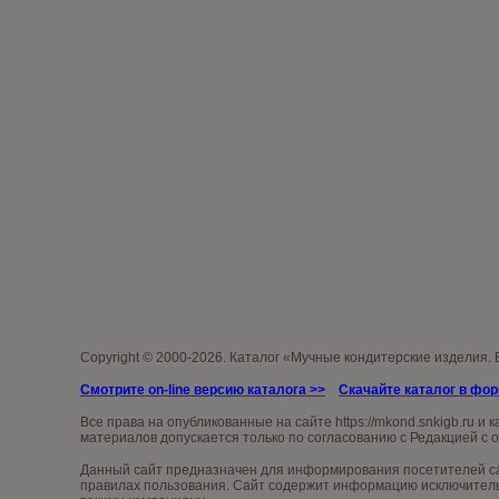
Copyright © 2000-2026. Каталог «Мучные кондитерские изделия.
Смотрите on-line версию каталога
>>
Скачайте каталог в фо
Все права на опубликованные на сайте
https://mkond.snkigb.ru
и к
материалов допускается только по согласованию с Редакцией с 
Данный сайт предназначен для информирования посетителей сай
правилах пользования. Сайт содержит информацию исключительн