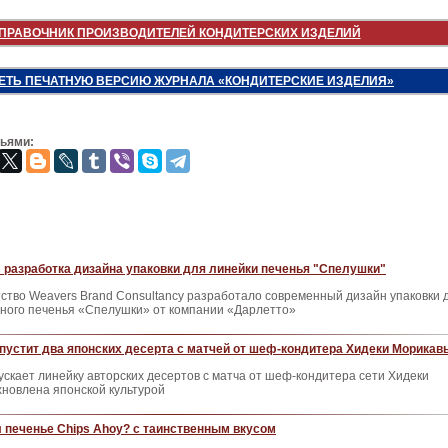
ПРАВОЧНИК ПРОИЗВОДИТЕЛЕЙ КОНДИТЕРСКИХ ИЗДЕЛИЙ
ЕТЬ ПЕЧАТНУЮ ВЕРСИЮ ЖУРНАЛА «КОНДИТЕРСКИЕ ИЗДЕЛИЯ»
зьями:
: разработка дизайна упаковки для линейки печенья "Спелушки"
ство Weavers Brand Consultancy разработало современный дизайн упаковки 
бного печенья «Спелушки» от компании «Дарлетто»
пустит два японских десерта с матчей от шеф-кондитера Хидеки Морикав
ускает линейку авторских десертов с матча от шеф‑кондитера сети Хидеки
хновлена японской культурой
 печенье Chips Ahoy? с таинственным вкусом