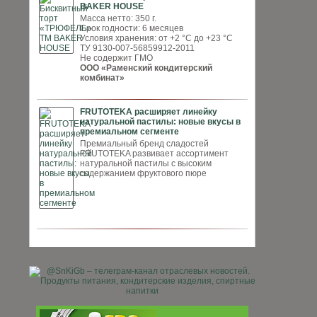
BAKER HOUSE
Масса нетто: 350 г.
Срок годности: 6 месяцев
Условия хранения: от +2 °С до +23 °С
ТУ 9130-007-56859912-2011
Не содержит ГМО
ООО «Раменский кондитерский
комбинат»
FRUTOTEKA расширяет линейку
натуральной пастилы: новые вкусы в
премиальном сегменте
Премиальный бренд сладостей
FRUTOTEKA развивает ассортимент
натуральной пастилы с высоким
содержанием фруктового пюре