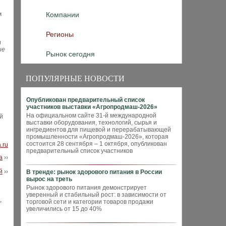
м
Компании
Регионы
т
ие
Рынок сегодня
ПОПУЛЯРНЫЕ НОВОСТИ
Опубликован предварительный список
участников выставки «Агропродмаш-2026»
На официальном сайте 31-й международной
й
выставки оборудования, технологий, сырья и
ингредиентов для пищевой и перерабатывающей
промышленности «Агропродмаш-2026», которая
состоится 28 сентября – 1 октября, опубликован
a.ru
предварительный список участников
а
››
й
››
В тренде: рынок здорового питания в России
вырос на треть
Рынок здорового питания демонстрирует
уверенный и стабильный рост: в зависимости от
торговой сети и категории товаров продажи
увеличились от 15 до 40%