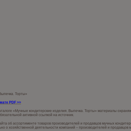
 Выпечка. Торты»
рмате PDF
>>
аталоге «Мучные кондитерские изделия. Выпечка. Торты» материалы охраняю
обязательной активной ссылкой на источник.
та об ассортименте товаров производителей и продавцов мучных кондитерски
о о хозяйственной деятельности компаний – производителей и продавцов му