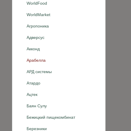
WorldFood
WorldMarket
Агропоника
Адверсус
Акконд
Арабелла
АРД системы
Атардо
Ацтек
Баян Сулу
Бежицкий пищекомбинат
Березники