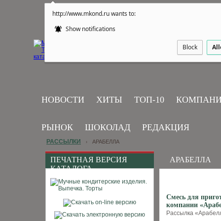
http://www.mkond.ru wants to:
Show notifications
Block
Al
НОВОСТИ
ХИТЫ
ТОП-10
КОМПАН
РЫНОК
ШОКОЛАД
РЕДАКЦИЯ
РАССЫЛКИ
АРАБЕЛЛА
›
ПЕЧАТНАЯ ВЕРСИЯ
АРАБЕЛЛА
КАТАЛОГА
Смесь для приго
компании «Араб
Рассылка «Арабелла