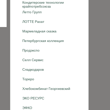
Кондитерские технологии
крайпотребсоюза
Летто Групп
ЛОТТЕ Рахат
Мармеладная сказка
Петербургская коллекция
Продэкспо
Селл Сервис
Сладкодаров
Тореро
Хлебокомбинат Георгиевский
ЭКО РЕСУРС
ЭФКО