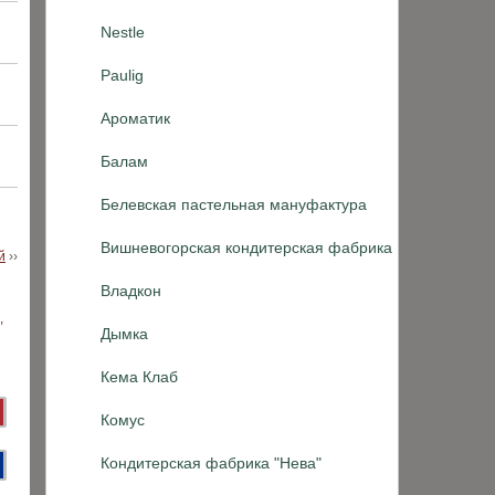
Nestle
Paulig
Ароматик
Балам
Белевская пастельная мануфактура
Вишневогорская кондитерская фабрика
й
››
Владкон
Дымка
Кема Клаб
Комус
Кондитерская фабрика "Нева"