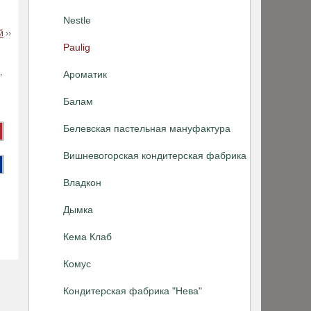
Nestle
й
››
Paulig
Ароматик
Балам
Белевская пастельная мануфактура
Вишневогорская кондитерская фабрика
Владкон
Дымка
Кема Клаб
Комус
Кондитерская фабрика "Нева"