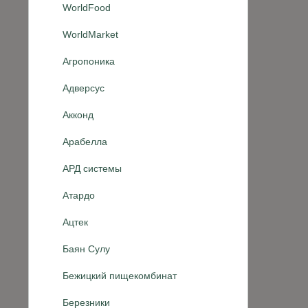
WorldFood
WorldMarket
Агропоника
Адверсус
Акконд
Арабелла
АРД системы
Атардо
Ацтек
Баян Сулу
Бежицкий пищекомбинат
Березники