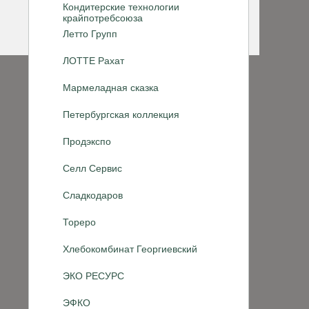
Кондитерские технологии
крайпотребсоюза
Летто Групп
ЛОТТЕ Рахат
Мармеладная сказка
Петербургская коллекция
Продэкспо
Селл Сервис
Сладкодаров
Тореро
Хлебокомбинат Георгиевский
ЭКО РЕСУРС
ЭФКО