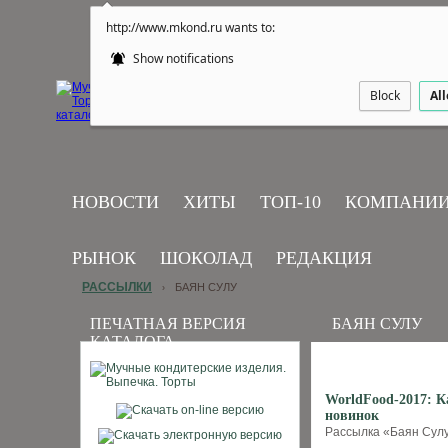
http://www.mkond.ru wants to:
Show notifications
Block
Al
НОВОСТИ
ХИТЫ
ТОП-10
КОМПАНИ
РЫНОК
ШОКОЛАД
РЕДАКЦИЯ
РАССЫЛКИ
БАЯН СУЛУ
›
ПЕЧАТНАЯ ВЕРСИЯ
БАЯН СУЛУ
КАТАЛОГА
WorldFood-2017: К
новинок
Рассылка «Баян Сулу»