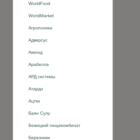
WorldFood
WorldMarket
Агропоника
Адверсус
Акконд
Арабелла
АРД системы
Атардо
Ацтек
Баян Сулу
Бежицкий пищекомбинат
Березники