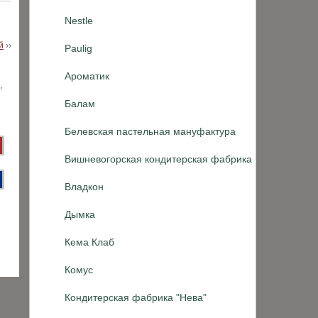
Nestle
й
››
Paulig
Ароматик
Балам
Белевская пастельная мануфактура
Вишневогорская кондитерская фабрика
Владкон
Дымка
Кема Клаб
Комус
Кондитерская фабрика "Нева"