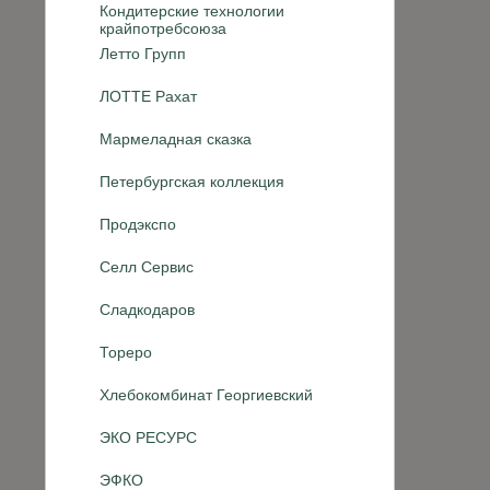
Кондитерские технологии
крайпотребсоюза
Летто Групп
ЛОТТЕ Рахат
Мармеладная сказка
Петербургская коллекция
Продэкспо
Селл Сервис
Сладкодаров
Тореро
Хлебокомбинат Георгиевский
ЭКО РЕСУРС
ЭФКО