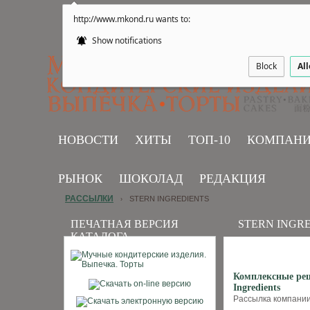
http://www.mkond.ru wants to:
Show notifications
Block
Al
НОВОСТИ
ХИТЫ
ТОП-10
КОМПАН
РЫНОК
ШОКОЛАД
РЕДАКЦИЯ
РАССЫЛКИ
STERN INGREDIENTS
›
ПЕЧАТНАЯ ВЕРСИЯ
STERN INGR
КАТАЛОГА
Комплексные реш
Ingredients
Рассылка компании S