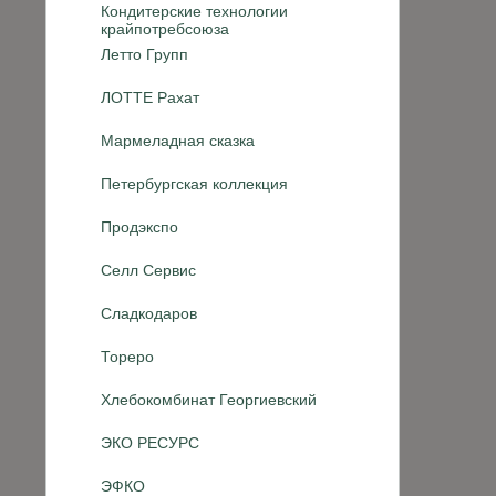
Кондитерские технологии
крайпотребсоюза
Летто Групп
ЛОТТЕ Рахат
Мармеладная сказка
Петербургская коллекция
Продэкспо
Селл Сервис
Сладкодаров
Тореро
Хлебокомбинат Георгиевский
ЭКО РЕСУРС
ЭФКО