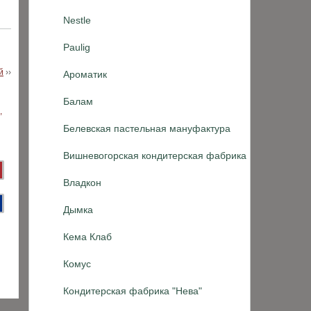
Nestle
Paulig
й
››
Ароматик
Балам
Белевская пастельная мануфактура
Вишневогорская кондитерская фабрика
Владкон
Дымка
Кема Клаб
Комус
Кондитерская фабрика "Нева"