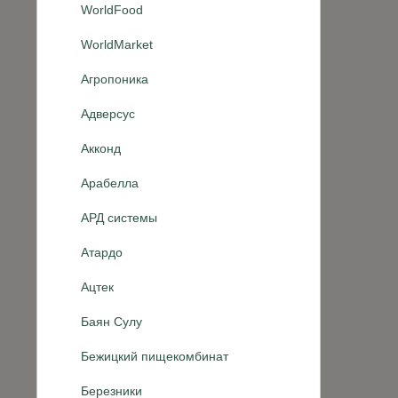
WorldFood
WorldMarket
Агропоника
Адверсус
Акконд
Арабелла
АРД системы
Атардо
Ацтек
Баян Сулу
Бежицкий пищекомбинат
Березники