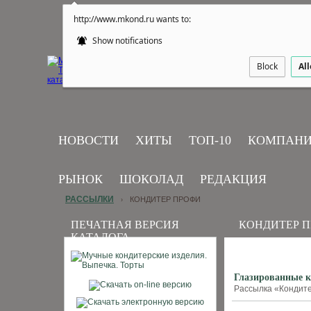
http://www.mkond.ru wants to:
Show notifications
Block
Al
НОВОСТИ
ХИТЫ
ТОП-10
КОМПАН
РЫНОК
ШОКОЛАД
РЕДАКЦИЯ
РАССЫЛКИ
КОНДИТЕР ПРОФИ
›
ПЕЧАТНАЯ ВЕРСИЯ
КОНДИТЕР 
КАТАЛОГА
Глазированные к
Рассылка «Кондите