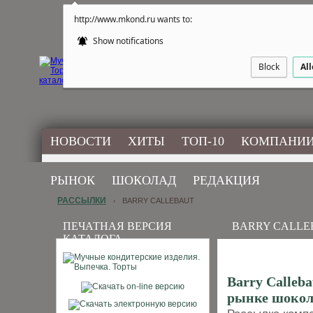
http://www.mkond.ru wants to:
Show notifications
Block
Al
НОВОСТИ
ХИТЫ
ТОП-10
КОМПАНИ
РЫНОК
ШОКОЛАД
РЕДАКЦИЯ
РАССЫЛКИ
BARRY CALLEBAUT
›
ПЕЧАТНАЯ ВЕРСИЯ
BARRY CALLE
КАТАЛОГА
Barry Calleb
рынке шокола