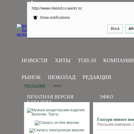
http://www.mkond.ru wants to:
Show notifications
Block
Al
НОВОСТИ
ХИТЫ
ТОП-10
КОМПАНИ
РЫНОК
ШОКОЛАД
РЕДАКЦИЯ
РАССЫЛКИ
ЭФКО
›
ПЕЧАТНАЯ ВЕРСИЯ
ЭФКО
КАТАЛОГА
Глазури нового по
Рассылка компании Э