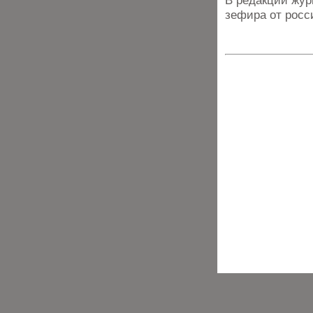
В редакции жур
зефира от росс